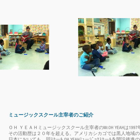
ミュージックスクール主宰者のご紹介
ＯＨ ＹＥＡＨミュージックスクール主宰者のMr.OH YEAHは
その活動歴は２０年を超える。アメリカシカゴでは黒人地域の
日本においても、同ｽｸーﾙ OH YEAHﾐｭーｼﾞｯｸｽｸーﾙを